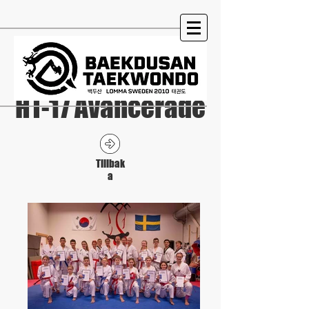
HT-17 Avancerade
Tillbak
a