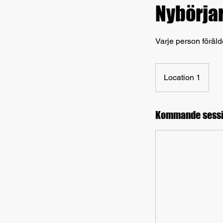
Nybörjar
Varje person föräld
Location 1
Kommande sessi